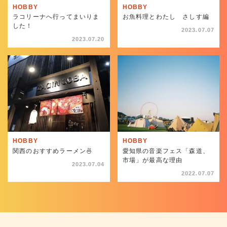
HOBBY
HOBBY
ラコリーナへ行ってまいりま
お魚料理とわたし さしす編
した！
2023.07.07
2023.07.20
HOBBY
HOBBY
関西のおすすめラーメン🍜
愛知県の音楽フェス「森道、
市場」が最高な理由
2023.07.04
2022.07.07