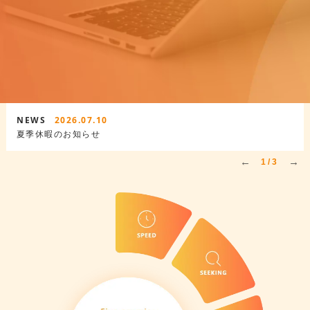
NEWS
NE
2026.07.10
夏季休暇のお知らせ
年
1
/
3